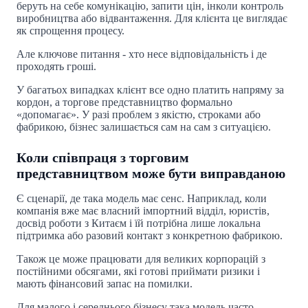
беруть на себе комунікацію, запити цін, інколи контроль
виробництва або відвантаження. Для клієнта це виглядає
як спрощення процесу.
Але ключове питання - хто несе відповідальність і де
проходять гроші.
У багатьох випадках клієнт все одно платить напряму за
кордон, а торгове представництво формально
«допомагає». У разі проблем з якістю, строками або
фабрикою, бізнес залишається сам на сам з ситуацією.
Коли співпраця з торговим
представництвом може бути виправданою
Є сценарії, де така модель має сенс. Наприклад, коли
компанія вже має власний імпортний відділ, юристів,
досвід роботи з Китаєм і їй потрібна лише локальна
підтримка або разовий контакт з конкретною фабрикою.
Також це може працювати для великих корпорацій з
постійними обсягами, які готові приймати ризики і
мають фінансовий запас на помилки.
Для малого і середнього бізнесу така модель часто