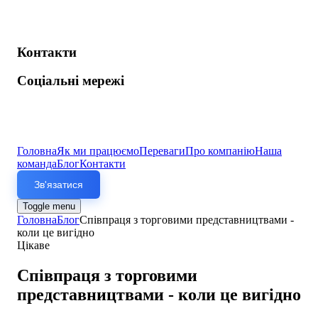
Контакти
Соціальні мережі
Головна
Як ми працюємо
Переваги
Про компанію
Наша
команда
Блог
Контакти
Зв'язатися
Toggle menu
Головна
Блог
Співпраця з торговими представництвами -
коли це вигідно
Цікаве
Співпраця з торговими
представництвами - коли це вигідно