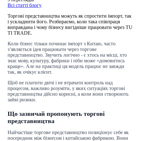
Всі статті блогу
Торгові представництва можуть як спростити імпорт, так
і ускладнити його. Розбираємо, коли така співпраця
виправдана і чому бізнесу вигідніше працювати через TU
TI TRADE.
Коли бізнес тільки починає імпорт з Китаю, часто
з’являється ідея працювати через торгове
представництво. Звучить логічно - є хтось на місці, хто
знає мову, культуру, фабрики і ніби може «домовитись
краще». Але на практиці ця модель працює не завжди
так, як очікує клієнт.
Щоб не платити двічі і не втрачати контроль над
процесом, важливо розуміти, у яких ситуаціях торгові
представництва дійсно корисні, а коли вони створюють
зайві ризики.
Що зазвичай пропонують торгові
представництва
Найчастіше торгове представництво позиціонує себе як
посередник між бізнесом і китайською фабрикою. Вони