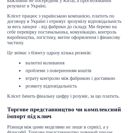
важливий не посередник у Китаї, а прогнозований
результат в Україні.
Клієнт працює з українською компанією, платить по
договору в Україні і отримує зрозумілу відповідальність
за весь ланцюг - від фабрики до складу. Ми беремо на
себе перевірку постачальника, комунікацію, контроль
виробництва, логістику, митне оформлення і фінансову
частину.
Це знімає з бізнесу одразу кілька ризиків:
валютні коливання
проблеми з поверненням коштів
втрату контролю між фабрикою і доставкою
розмиту відповідальність
Клієнт бачить фінальну цифру і розуміє, за що платить.
Торгове представництво чи комплексний
імпорт під ключ
Різниця між цими моделями не лише в сервісі, а у
філософії. Торгове представництво зазвичай продає