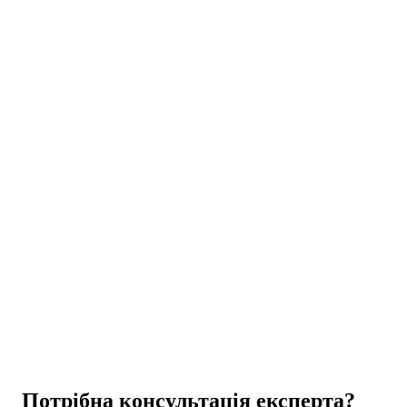
Цікаве
Цікаве
Потрібна консультація експерта?