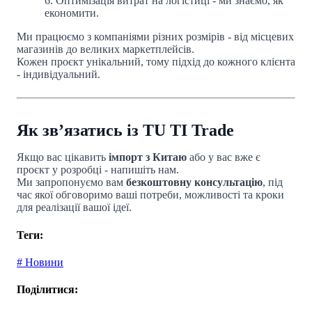
Оптимізація витрат на логістиці - ми знаємо, як
економити.
Ми працюємо з компаніями різних розмірів - від місцевих
магазинів до великих маркетплейсів.
Кожен проєкт унікальний, тому підхід до кожного клієнта
- індивідуальний.
Як зв’язатись із TU TI Trade
Якщо вас цікавить
імпорт з Китаю
або у вас вже є
проєкт у розробці - напишіть нам.
Ми запропонуємо вам
безкоштовну консультацію
, під
час якої обговоримо ваші потреби, можливості та кроки
для реалізації вашої ідеї.
Теги:
# Новини
Поділитися: