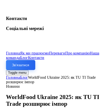
Контакти
Соціальні мережі
Головна
Як ми працюємо
Переваги
Про компанію
Наша
команда
Блог
Контакти
Зв'язатися
Toggle menu
Головна
Блог
WorldFood Ukraine 2025: як TU TI Trade
розширює імпор
Новини
WorldFood Ukraine 2025: як TU TI
Trade розширює імпор