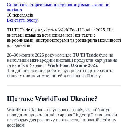
Співпраця з торговими представництвами - коли це
вигідно
10 переглядів
Всі статті блогу
TU TI Trade брав участь у WorldFood Ukraine 2025. На
виставці команда встановила нові контакти з
виробниками, дистрибюторами та розширила можливості
для клієнтів.
28–30 жовтня 2025 року команда
TU TI Trade
була на
найбільшій міжнародній виставці продуктів харчування
та напоїв в Україні -
WorldFood Ukraine 2025
.
Три дні інтенсивної роботи, зустрічей з партнерами та
пошуку нових можливостей для вашого бізнесу.
Що таке WorldFood Ukraine?
WorldFood Ukraine - це унікальна подія, яка об’єднує
провідних представників харчової індустрії, створюючи
платформу для розвитку партнерств, інновацій і обміну
досвідом.