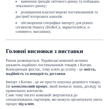
вивчення трендів світового ринку та побажань
локального ринку;
розширення власної мережі постачальників та
дистриб’юторських каналів;
обговорення специфіки імпорту для різних
сегментів бізнесу (HoReCa, маркетплейси, e-
commerce, магазини).
Головні висновки з виставки
Ринок розвивається. Українські компанії активно
шукають надійних постачальників товарів з Китаю.
Конкуренція зростає, тому ключ до успіху - це
якість,
надійність та швидкість доставки
.
Імпорт з Китаю - це не просто покупка дешевого товару.
Це
комплексний процес
, який вимагає знань, досвіду та
правильних контактів.
Саме тому багато компаній звертаються до
спеціалізованих партнерів, які можуть організувати увесь
процес
під ключ
.