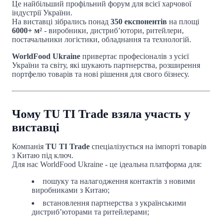
Це найбільший профільний форум для всієї харчової
індустрії України.
На виставці зібрались понад
350 експонентів
на площі
6000+ м²
- виробники, дистриб’ютори, ритейлери,
постачальники логістики, обладнання та технологій.
WorldFood Ukraine
привертає професіоналів з усієї
України та світу, які шукають партнерства, розширення
портфелю товарів та нові рішення для свого бізнесу.
Чому TU TI Trade взяла участь у
виставці
Компанія
TU TI Trade
спеціалізується на імпорті товарів
з Китаю під ключ.
Для нас WorldFood Ukraine - це ідеальна платформа для:
пошуку та налагодження контактів з новими
виробниками з Китаю;
встановлення партнерства з українськими
дистриб’юторами та ритейлерами;