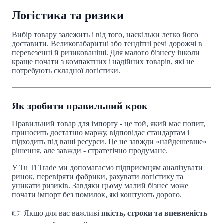
Логістика та ризики
Вибір товару залежить і від того, наскільки легко його
доставити. Великогабаритні або тендітні речі дорожчі в
перевезенні й ризикованіші. Для малого бізнесу інколи
краще почати з компактних і надійних товарів, які не
потребують складної логістики.
Як зробити правильний крок
Правильний товар для імпорту - це той, який має попит,
приносить достатню маржу, відповідає стандартам і
підходить під ваші ресурси. Це не завжди «найдешевше»
рішення, але завжди - стратегічно продумане.
У Tu Ti Trade ми допомагаємо підприємцям аналізувати
ринок, перевіряти фабрики, рахувати логістику та
уникати ризиків. Завдяки цьому малий бізнес може
почати імпорт без помилок, які коштують дорого.
👉 Якщо для вас важливі
якість, строки та впевненість